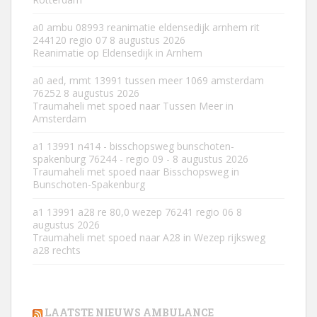
a0 ambu 08993 reanimatie eldensedijk arnhem rit
244120 regio 07
8 augustus 2026
Reanimatie op Eldensedijk in Arnhem
a0 aed, mmt 13991 tussen meer 1069 amsterdam
76252
8 augustus 2026
Traumaheli met spoed naar Tussen Meer in
Amsterdam
a1 13991 n414 - bisschopsweg bunschoten-
spakenburg 76244 - regio 09 -
8 augustus 2026
Traumaheli met spoed naar Bisschopsweg in
Bunschoten-Spakenburg
a1 13991 a28 re 80,0 wezep 76241 regio 06
8
augustus 2026
Traumaheli met spoed naar A28 in Wezep rijksweg
a28 rechts
LAATSTE NIEUWS AMBULANCE