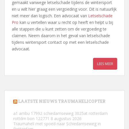
gemaakt vanwege letselschade tijdens de wintersport
en u wilt hier graag een vergoeding voor. Dit is natuurlijk
niet meer dan logisch. Een advocaat van
Letselschade
Pro
kan u vertellen waar u recht op heeft en helpt u bij
alle stappen die u kunt zetten om de vergoeding te
claimen. Neem daarom in het geval van letselschade
tijdens wintersport contact op met een letselschade
advocaat.
LEES MEER
LAATSTE NIEUWS TRAUMAHELICOPTER
a1 ambu 17992 schiedamseweg 3025at rotterdam
rottdm bon 122771
8 augustus 2026
Traumaheli met spoed naar Schiedamseweg in
Rotterdam