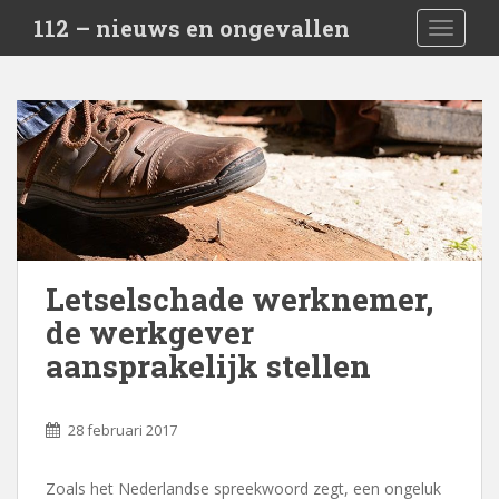
S
112 – nieuws en ongevallen
TOGGLE
k
i
p
t
o
m
a
i
n
c
Letselschade werknemer,
o
n
de werkgever
t
aansprakelijk stellen
e
n
t
28 februari 2017
Zoals het Nederlandse spreekwoord zegt, een ongeluk